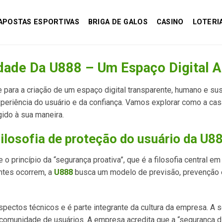
APOSTAS ESPORTIVAS
BRIGA DE GALOS
CASINO
LOTERI
idade Da U888 – Um Espaço Digital 
para a criação de um espaço digital transparente, humano e sus
experiência do usuário e da confiança. Vamos explorar como a ca
ido à sua maneira.
filosofia de proteção do usuário da U8
e o princípio da “segurança proativa”, que é a filosofia central e
ntes ocorrem, a
U888
busca um modelo de previsão, prevenção e
 aspectos técnicos e é parte integrante da cultura da empresa. 
 comunidade de usuários. A empresa acredita que a “segurança di