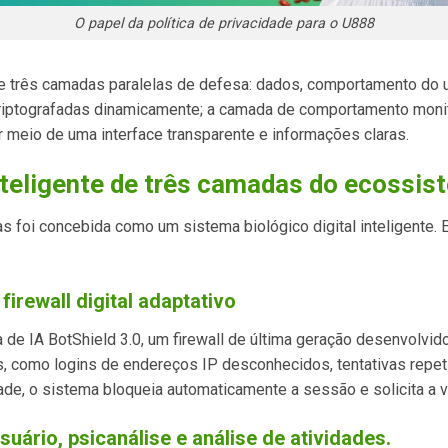
O papel da política de privacidade para o U888
obre três camadas paralelas de defesa: dados, comportamento d
riptografadas dinamicamente; a camada de comportamento monit
meio de uma interface transparente e informações claras.
inteligente de três camadas do ecossis
as foi concebida como um sistema biológico digital inteligente. 
irewall digital adaptativo
 IA BotShield 3.0, um firewall de última geração desenvolvido
, como logins de endereços IP desconhecidos, tentativas repet
dade, o sistema bloqueia automaticamente a sessão e solicita a v
rio, psicanálise e análise de atividades.