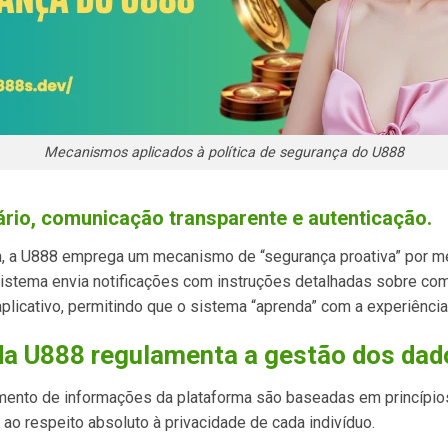
Mecanismos aplicados à política de segurança do U888
rio, comunicação transparente e autenticação.
a, a U888 emprega um mecanismo de “segurança proativa” por m
 sistema envia notificações com instruções detalhadas sobre co
licativo, permitindo que o sistema “aprenda” com a experiência 
 da U888 regulamenta a gestão dos dad
nto de informações da plataforma são baseadas em princípios ét
 ao respeito absoluto à privacidade de cada indivíduo.