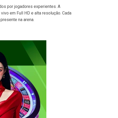
os por jogadores experientes. A
vivo em Full HD e alta resolução. Cada
 presente na arena.