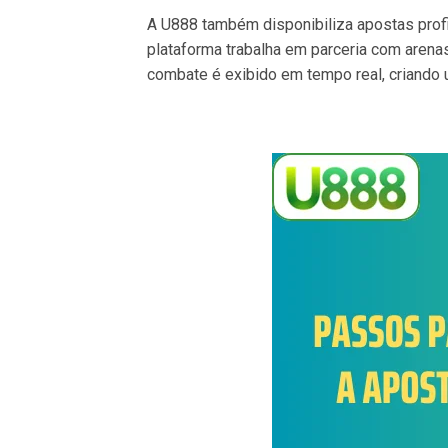
A U888 também disponibiliza apostas prof
plataforma trabalha em parceria com arena
combate é exibido em tempo real, criando u