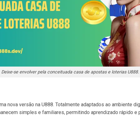
Deixe-se envolver pela conceituada casa de apostas e loterias U888.
uma nova versão na U888. Totalmente adaptados ao ambiente dig
manecem simples e familiares, permitindo aprendizado rápido e 