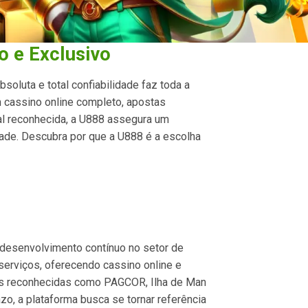
o e Exclusivo
soluta e total confiabilidade faz toda a
 cassino online completo, apostas
al reconhecida, a U888 assegura um
dade. Descubra por que a U888 é a escolha
 desenvolvimento contínuo no setor de
 serviços, oferecendo cassino online e
ais reconhecidas como PAGCOR, Ilha de Man
o, a plataforma busca se tornar referência