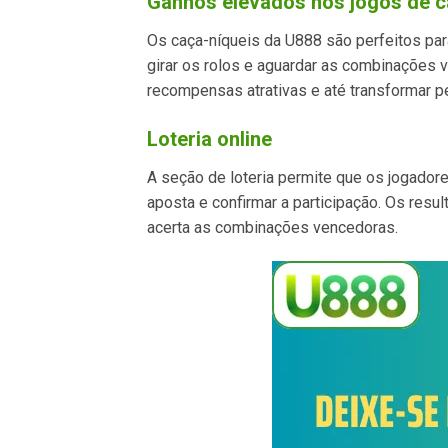
Ganhos elevados nos jogos de c
Os caça-níqueis da U888 são perfeitos pa
girar os rolos e aguardar as combinações 
recompensas atrativas e até transformar p
Loteria online
A seção de loteria permite que os jogadore
aposta e confirmar a participação. Os res
acerta as combinações vencedoras.