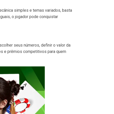
ecânica simples e temas variados, basta
guais, o jogador pode conquistar
scolher seus números, definir o valor da
tes e prêmios competitivos para quem