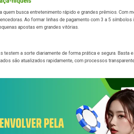
aça-níqueis
ra quem busca entretenimento rápido e grandes prêmios. Com m
vencedoras. Ao formar linhas de pagamento com 3 a 5 símbolos i
equenas apostas em grandes vitórias.
s testem a sorte diariamente de forma prática e segura. Basta e
ultados são atualizados rapidamente, com processos transparen