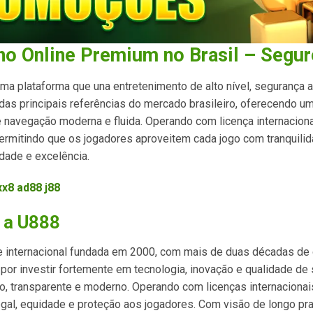
no Online Premium no Brasil – Segur
ma plataforma que una entretenimento de alto nível, segurança ab
s principais referências do mercado brasileiro, oferecendo um
 navegação moderna e fluida. Operando com licença internacion
 permitindo que os jogadores aproveitem cada jogo com tranquili
idade e excelência.
xx8
ad88
j88
 a U888
e internacional fundada em 2000, com mais de duas décadas de
 por investir fortemente em tecnologia, inovação e qualidade de
, transparente e moderno. Operando com licenças internacion
gal, equidade e proteção aos jogadores. Com visão de longo praz