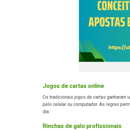
Jogos de cartas online
Os tradicionais jogos de cartas ganharam 
pelo celular ou computador. As regras per
dia.
Rinchas de galo profissionais