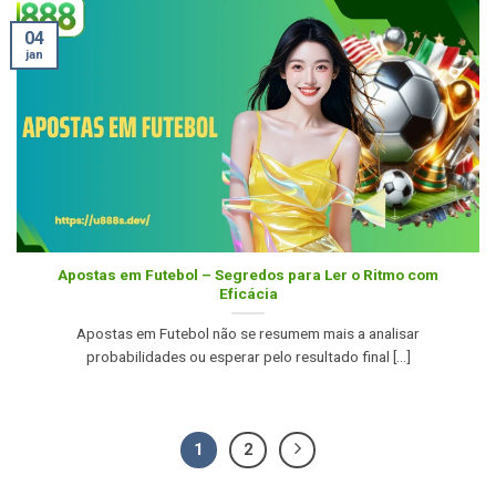
04
jan
Apostas em Futebol – Segredos para Ler o Ritmo com
Eficácia
Apostas em Futebol não se resumem mais a analisar
probabilidades ou esperar pelo resultado final [...]
1
2