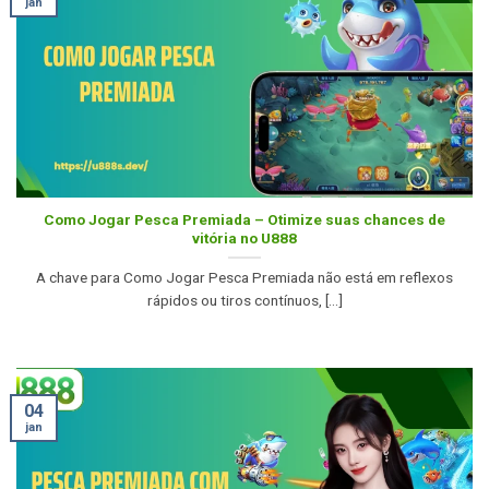
jan
Como Jogar Pesca Premiada – Otimize suas chances de
vitória no U888
A chave para Como Jogar Pesca Premiada não está em reflexos
rápidos ou tiros contínuos, [...]
04
jan