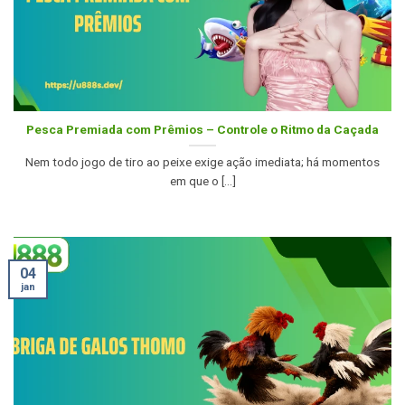
Pesca Premiada com Prêmios – Controle o Ritmo da Caçada
Nem todo jogo de tiro ao peixe exige ação imediata; há momentos
em que o [...]
04
jan