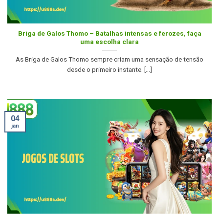
Briga de Galos Thomo – Batalhas intensas e ferozes, faça
uma escolha clara
As Briga de Galos Thomo sempre criam uma sensação de tensão
desde o primeiro instante. [...]
04
jan