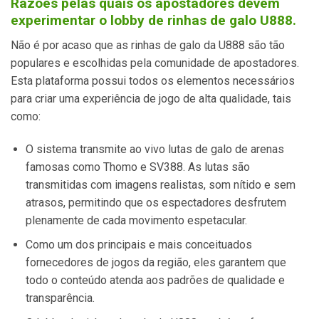
Razões pelas quais os apostadores devem
experimentar o lobby de rinhas de galo U888.
Não é por acaso que as rinhas de galo da U888 são tão
populares e escolhidas pela comunidade de apostadores.
Esta plataforma possui todos os elementos necessários
para criar uma experiência de jogo de alta qualidade, tais
como:
O sistema transmite ao vivo lutas de galo de arenas
famosas como Thomo e SV388. As lutas são
transmitidas com imagens realistas, som nítido e sem
atrasos, permitindo que os espectadores desfrutem
plenamente de cada movimento espetacular.
Como um dos principais e mais conceituados
fornecedores de jogos da região, eles garantem que
todo o conteúdo atenda aos padrões de qualidade e
transparência.