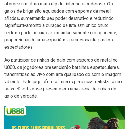
oferece um ritmo mais rápido, intenso e poderoso. Os
galos de briga são equipados com esporas de metal
afiadas, aumentando seu poder destrutivo e reduzindo
significativamente a duração da luta. Um único chute
certeiro pode nocautear instantaneamente um oponente,
proporcionando uma experiência emocionante para os
espectadores.
Ao participar de rinhas de galo com esporas de metal no
U888, os jogadores presenciarão batalhas espetaculares,
transmitidas ao vivo com alta qualidade de som e imagem
vibrante. Este jogo oferece uma experiência realista, como
se você estivesse presente em uma arena de rinhas de
galo de verdade.