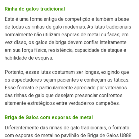
Rinha de galos tradicional
Esta é uma forma antiga de competição e também a base
de todas as rinhas de galo modernas. As lutas tradicionais
normalmente não utilizam esporas de metal ou facas; em
vez disso, os galos de briga devem confiar inteiramente
em sua força física, resistência, capacidade de ataque e
habilidade de esquiva.
Portanto, essas lutas costumam ser longas, exigindo que
os espectadores sejam pacientes e conheçam as táticas.
Esse formato é particularmente apreciado por veteranos
das rinhas de galo que desejam presenciar confrontos
altamente estratégicos entre verdadeiros campeões.
Briga de Galos com esporas de metal
Diferentemente das rinhas de galo tradicionais, o formato
com esporas de metal no pavilhão de Briga de Galos U888