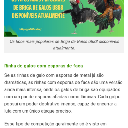
Os tipos mais populares de Briga de Galos U888 disponíveis
atualmente.
Rinha de galos com esporas de faca
Se as rinhas de galo com esporas de metal já são
dramáticas, as rinhas com esporas de faca são uma versão
ainda mais intensa, onde os galos de briga são equipados
com um par de esporas afiadas como lâminas. Cada golpe
possui um poder destrutivo imenso, capaz de encerrar a
luta com um único ataque preciso.
Esse tipo de competição geralmente só é visto em