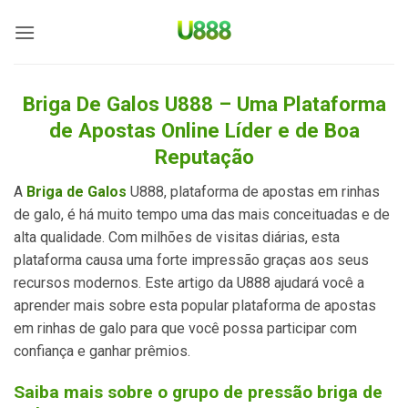
Skip
to
content
Briga De Galos U888 – Uma Plataforma
de Apostas Online Líder e de Boa
Reputação
A
Briga de Galos
U888, plataforma de apostas em rinhas
de galo, é há muito tempo uma das mais conceituadas e de
alta qualidade. Com milhões de visitas diárias, esta
plataforma causa uma forte impressão graças aos seus
recursos modernos. Este artigo da U888 ajudará você a
aprender mais sobre esta popular plataforma de apostas
em rinhas de galo para que você possa participar com
confiança e ganhar prêmios.
Saiba mais sobre o grupo de pressão briga de