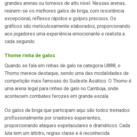
grandes arenas ou torneios de alto nível. Nessas arenas,
reúnem-se os melhores galos de briga, com resistência
excepcional, reflexos rápidos e golpes precisos. Os
gráficos são meticulosamente elaborados, proporcionando
aos jogadores uma experiência emocionante e realista a
cada segundo.
Thome rinha de galos
Quando se fala em rinhas de galo na categoria U888, o
Thomo merece destaque, sendo uma das modalidades de
competição mais famosas do Sudeste Asiático. O Thomo é
uma arena legal para rinhas de galo no Camboja, onde
acontecem combates ferozes em grande escala.
Os galos de briga que participam aqui são todos treinados
profissionalmente por criadores experientes,
proporcionando ataques espetaculares e dramáticos. Cada
luta tem um árbitro, regras claras e é reconhecida