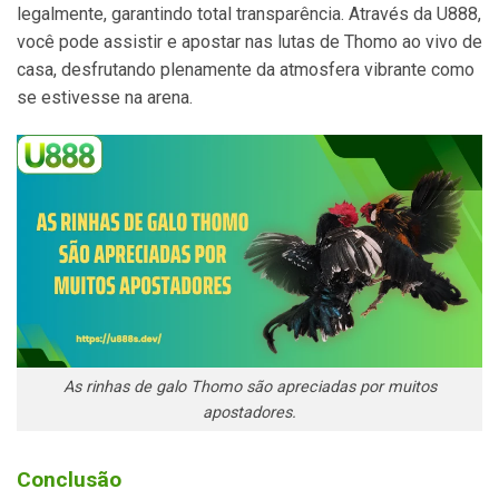
legalmente, garantindo total transparência. Através da U888,
você pode assistir e apostar nas lutas de Thomo ao vivo de
casa, desfrutando plenamente da atmosfera vibrante como
se estivesse na arena.
As rinhas de galo Thomo são apreciadas por muitos
apostadores.
Conclusão