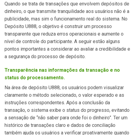
Quando se trata de transações que envolvem depósitos de
dinheiro, o que transmite tranquilidade aos usuários não é a
publicidade, mas sim o funcionamento real do sistema. No
Depósito U888, o objetivo é construir um processo
transparente que reduza erros operacionais e aumente o
nível de controle do participante. A seguir estão alguns
pontos importantes a considerar ao avaliar a credibilidade e
a segurança do processo de depósito.
Transparência nas informações da transação e no
status do processamento.
Na área de depósito U888, os usuários podem visualizar
claramente o método selecionado, o valor esperado e as
instruções correspondentes. Após a conclusão da
transação, o sistema exibe o status do progresso, evitando
a sensação de “não saber para onde foi o dinheiro”. Ter um
histórico de transações claro e dados de conciliação
também ajuda os usuários a verificar proativamente quando