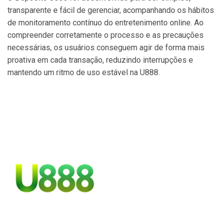
transparente e fácil de gerenciar, acompanhando os hábitos
de monitoramento contínuo do entretenimento online. Ao
compreender corretamente o processo e as precauções
necessárias, os usuários conseguem agir de forma mais
proativa em cada transação, reduzindo interrupções e
mantendo um ritmo de uso estável na U888.