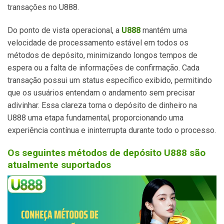
transações no U888.
Do ponto de vista operacional, a
U888
mantém uma
velocidade de processamento estável em todos os
métodos de depósito, minimizando longos tempos de
espera ou a falta de informações de confirmação. Cada
transação possui um status específico exibido, permitindo
que os usuários entendam o andamento sem precisar
adivinhar. Essa clareza torna o depósito de dinheiro na
U888 uma etapa fundamental, proporcionando uma
experiência contínua e ininterrupta durante todo o processo.
Os seguintes métodos de depósito U888 são
atualmente suportados