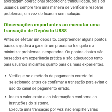
abordagem operacional proporciona tranquilidade, pois os
usuários sempre têm uma maneira de verificar e resolver
problemas, em vez de ficarem sem solução.
Observações importantes ao executar uma
transação de Depósito U888
Antes de efetuar um depósito, compreender alguns pontos
básicos ajudará a garantir um processo tranquilo e a
minimizar problemas inesperados. Os pontos abaixo são
baseados em experiência prática e são adequados tanto
para usuários iniciantes quanto para os mais experientes.
Verifique se o método de pagamento correto foi
selecionado antes de confirmar a transação para evitar o
uso do canal de pagamento errado.
Insira o valor exato e as informações conforme as
instruções do sistema.
Execute uma transação por vez; não empilhe várias