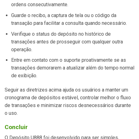
ordens consecutivamente.
Guarde o recibo, a captura de tela ou o código da
transação para facilitar a consulta quando necessário.
Verifique o status do depósito no histórico de
transações antes de prosseguir com qualquer outra
operação.
Entre em contato com o suporte proativamente se as
transações demorarem a atualizar além do tempo normal
de exibição.
Seguir as diretrizes acima ajuda os usuários a manter um
cronograma de depósitos estável, controlar melhor o fluxo
de transações e minimizar riscos desnecessários durante
o uso.
Concluir
O Depósito U888 foi desenvolvido para ser simples,